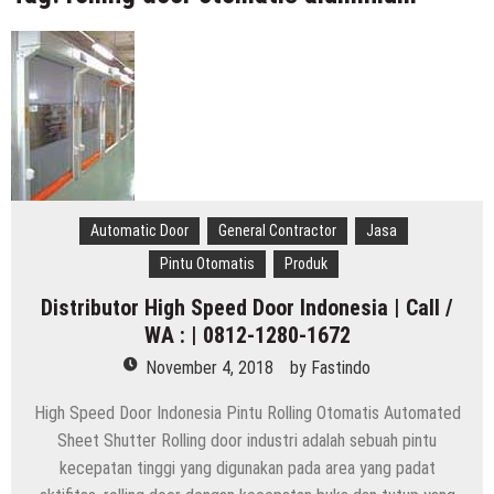
Indonesia
Distributor Hepa Filter Rumah Sakit
Hepa Filter Ruang Operasi
Harga High Speed Roller Door Indonesia
Painting Booth System | Call 0817.7984.4597
Distributor High Speed Door Indonesia | Call / WA : |
0812-1280-1672
Automatic Door
General Contractor
Jasa
Harga Filter Hepa untuk Rumah Sakit | Call : | 0812-
Pintu Otomatis
Produk
1280-1672
Distributor High Speed Door Indonesia | Call /
WA : | 0812-1280-1672
November 4, 2018
by
Fastindo
High Speed Door Indonesia Pintu Rolling Otomatis Automated
Sheet Shutter Rolling door industri adalah sebuah pintu
kecepatan tinggi yang digunakan pada area yang padat