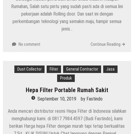
Rumahan, Salah satu pintu yang sudah pasti ada di semua lini
pekerjaan adalah Rolling door. Dan saat ini dengan
perkembangan teknologi yang semakin maju, hampir semua
jenis…
No comment
Continue Reading
Dust Collector
Filter
General Contractor
Jasa
Produk
Hepa Filter Portable Rumah Sakit
September 10, 2019
by
Fastindo
Anda mencari distributor resmi Hepa Filter di Indonesia silahkan
menghubungi kami. di 0817.7984.4597 (Budi Fastindo), kami
berikan Harga hepa Filter dengan murah tapi tetap berkualitas
7.5jt . KLIK DISINI Untuk Chat langsung dengan Penjual . .