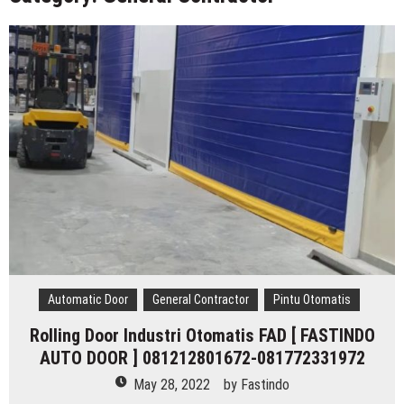
Hepa Filter Ruang Operasi
Harga High Speed Roller Door Indonesia
Painting Booth System | Call 0817.7984.4597
Distributor High Speed Door Indonesia | Call / WA : |
0812-1280-1672
Harga Filter Hepa untuk Rumah Sakit | Call : | 0812-
1280-1672
Automatic Door
General Contractor
Pintu Otomatis
Rolling Door Industri Otomatis FAD [ FASTINDO
AUTO DOOR ] 081212801672-081772331972
May 28, 2022
by
Fastindo