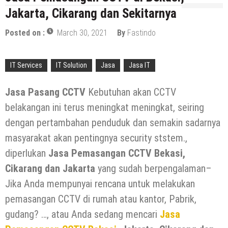
Distributor Hepa Filter Rumah Sakit
Jakarta, Cikarang dan Sekitarnya
Hepa Filter Ruang Operasi
Posted on :
March 30, 2021
By
Fastindo
Harga High Speed Roller Door Indonesia
IT Services
IT Solution
Jasa
Jasa IT
Painting Booth System | Call 0817.7984.4597
Distributor High Speed Door Indonesia | Call / WA : |
Jasa Pasang CCTV
Kebutuhan akan CCTV
0812-1280-1672
belakangan ini terus meningkat meningkat, seiring
Harga Filter Hepa untuk Rumah Sakit | Call : | 0812-
1280-1672
dengan pertambahan penduduk dan semakin sadarnya
masyarakat akan pentingnya security ststem.,
diperlukan
Jasa Pemasangan CCTV Bekasi,
Cikarang dan Jakarta
yang sudah berpengalaman–
Jika Anda mempunyai rencana untuk melakukan
pemasangan CCTV di rumah atau kantor, Pabrik,
gudang? …, atau Anda sedang mencari
Jasa