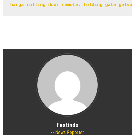
harga rolling door remote
, 
folding gate galval
Fastindo
News Reporter