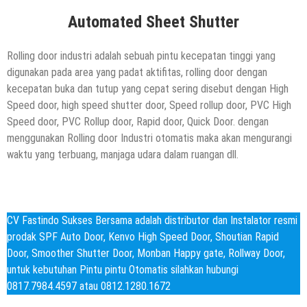
Automated Sheet Shutter
Rolling door industri adalah sebuah pintu kecepatan tinggi yang
digunakan pada area yang padat aktifitas, rolling door dengan
kecepatan buka dan tutup yang cepat sering disebut dengan High
Speed door, high speed shutter door, Speed rollup door, PVC High
Speed door, PVC Rollup door, Rapid door, Quick Door. dengan
menggunakan Rolling door Industri otomatis maka akan mengurangi
waktu yang terbuang, manjaga udara dalam ruangan dll.
CV Fastindo Sukses Bersama adalah distributor dan Instalator resmi
prodak SPF Auto Door, Kenvo High Speed Door, Shoutian Rapid
Door, Smoother Shutter Door, Monban Happy gate, Rollway Door,
untuk kebutuhan Pintu pintu Otomatis silahkan hubungi
0817.7984.4597 atau 0812.1280.1672