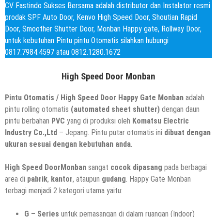
CV Fastindo Sukses Bersama adalah distributor dan Instalator resmi
prodak SPF Auto Door, Kenvo High Speed Door, Shoutian Rapid
Door, Smoother Shutter Door, Monban Happy gate, Rollway Door,
untuk kebutuhan Pintu pintu Otomatis silahkan hubungi
0817.7984.4597 atau 0812.1280.1672
High Speed Door Monban
Pintu Otomatis / High Speed Door Happy Gate Monban
adalah
pintu rolling otomatis
(automated sheet shutter)
dengan daun
pintu berbahan
PVC
yang di produksi oleh
Komatsu Electric
Industry Co.,Ltd
– Jepang. Pintu putar otomatis ini
dibuat dengan
ukuran sesuai dengan kebutuhan anda
.
High Speed DoorMonban
sangat
cocok dipasang
pada berbagai
area di
pabrik
,
kantor
, ataupun
gudang
. Happy Gate Monban
terbagi menjadi 2 kategori utama yaitu:
G – Series
untuk pemasangan di dalam ruangan (Indoor)