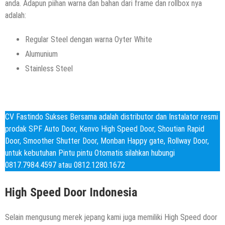
anda. Adapun piihan warna dan bahan dari frame dan rollbox nya
adalah:
Regular Steel dengan warna Oyter White
Alumunium
Stainless Steel
CV Fastindo Sukses Bersama adalah distributor dan Instalator resmi
prodak SPF Auto Door, Kenvo High Speed Door, Shoutian Rapid
Door, Smoother Shutter Door, Monban Happy gate, Rollway Door,
untuk kebutuhan Pintu pintu Otomatis silahkan hubungi
0817.7984.4597 atau 0812.1280.1672
High Speed Door Indonesia
Selain mengusung merek jepang kami juga memiliki High Speed door