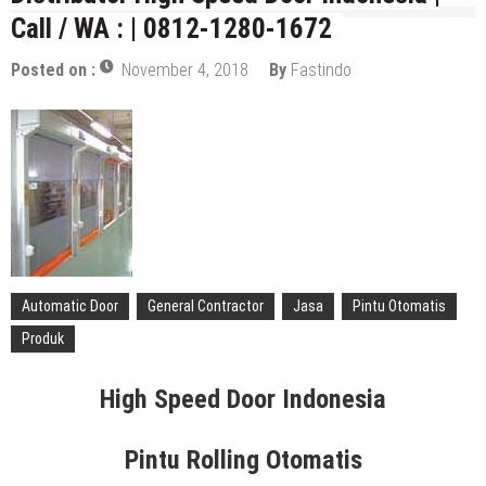
Distributor Hepa Filter Rumah Sakit
Call / WA : | 0812-1280-1672
Hepa Filter Ruang Operasi
Posted on :
November 4, 2018
By
Fastindo
Harga High Speed Roller Door Indonesia
Painting Booth System | Call 0817.7984.4597
Distributor High Speed Door Indonesia | Call / WA : |
0812-1280-1672
Harga Filter Hepa untuk Rumah Sakit | Call : | 0812-
1280-1672
Automatic Door
General Contractor
Jasa
Pintu Otomatis
Produk
High Speed Door Indonesia
Pintu Rolling Otomatis