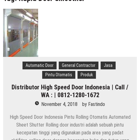
Indonesia
Distributor Hepa Filter Rumah Sakit
Hepa Filter Ruang Operasi
Harga High Speed Roller Door Indonesia
Painting Booth System | Call 0817.7984.4597
Distributor High Speed Door Indonesia | Call / WA : |
0812-1280-1672
Automatic Door
General Contractor
Jasa
Harga Filter Hepa untuk Rumah Sakit | Call : | 0812-
Pintu Otomatis
Produk
1280-1672
Distributor High Speed Door Indonesia | Call /
WA : | 0812-1280-1672
November 4, 2018
by
Fastindo
High Speed Door Indonesia Pintu Rolling Otomatis Automated
Sheet Shutter Rolling door industri adalah sebuah pintu
kecepatan tinggi yang digunakan pada area yang padat