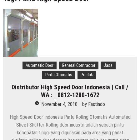
Indonesia
Distributor Hepa Filter Rumah Sakit
Hepa Filter Ruang Operasi
Harga High Speed Roller Door Indonesia
Painting Booth System | Call 0817.7984.4597
Distributor High Speed Door Indonesia | Call / WA : |
0812-1280-1672
Automatic Door
General Contractor
Jasa
Harga Filter Hepa untuk Rumah Sakit | Call : | 0812-
Pintu Otomatis
Produk
1280-1672
Distributor High Speed Door Indonesia | Call /
WA : | 0812-1280-1672
November 4, 2018
by
Fastindo
High Speed Door Indonesia Pintu Rolling Otomatis Automated
Sheet Shutter Rolling door industri adalah sebuah pintu
kecepatan tinggi yang digunakan pada area yang padat