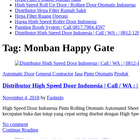
High Speed Roll Up Door / Rolling Door Otomatis Indonesia
Distributor Hepa Filter Rumah Sakit
Hepa Filter Ruang Operasi
Harga High Speed Roller Door Indonesia
Painting Booth System | Call 0817.7984.4597
Distributor High Speed Door Indonesia | Call / WA : | 0812-1
Tag:
Monban Happy Gate
Automatic Door
General Contractor
Jasa
Pintu Otomatis
Produk
Distributor High Speed Door Indonesia | Call / WA : 
November 4, 2018
by
Fastindo
High Speed Door Indonesia Pintu Rolling Otomatis Automated Sheet Sh
kecepatan buka dan tutup yang cepat sering disebut dengan High Sp
No comment
Continue Reading