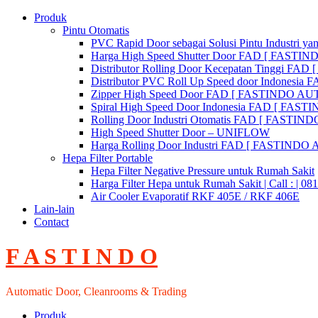
Skip
Produk
to
Pintu Otomatis
content
PVC Rapid Door sebagai Solusi Pintu Industri yan
Harga High Speed Shutter Door FAD [ FASTI
Distributor Rolling Door Kecepatan Tinggi F
Distributor PVC Roll Up Speed door Indones
Zipper High Speed Door FAD [ FASTINDO AUT
Spiral High Speed Door Indonesia FAD [ FA
Rolling Door Industri Otomatis FAD [ FAST
High Speed Shutter Door – UNIFLOW
Harga Rolling Door Industri FAD [ FASTINDO
Hepa Filter Portable
Hepa Filter Negative Pressure untuk Rumah Sakit
Harga Filter Hepa untuk Rumah Sakit | Call : | 0
Air Cooler Evaporatif RKF 405E / RKF 406E
Lain-lain
Contact
F A S T I N D O
Automatic Door, Cleanrooms & Trading
Produk