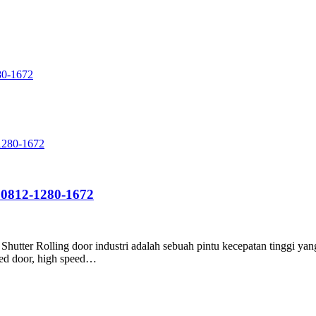
280-1672
| 0812-1280-1672
utter Rolling door industri adalah sebuah pintu kecepatan tinggi yang
eed door, high speed…