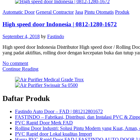
Automatic Door
General Contractor
Jasa
Pintu Otomatis
Produk
High speed door Indonesia | 0812-1280-1672
September 4, 2018
by
Fastindo
High speed door Indonesia Distributor High speed door / Rolling Do
yang padat aktifitas, rolling door dengan kecepatan buka dan tutup y
No comment
Continue Reading
Daftar Produk
Fastindo Auto Door – FAD | 081212801672
FASTINDO – Fabrikasi, Distribusi, dan Instalasi PVC & Zippe
PVC Rapid Door Merk FAD
Rolling Door Industri: Solusi Pintu Modern yang Kuat, Aman, 
PVC Rapid door Lokal kualitas Import
Harga PVC Rapid Door FAD [ FASTINDO AUTO DOOR ] |