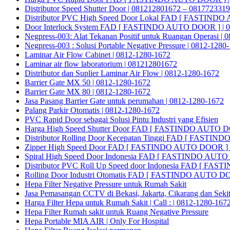
Distributor Speed Shutter Door | 081212801672 – 081772331
Distributor PVC High Speed Door Lokal FAD [ FASTINDO
Door Interlock System FAD [ FASTINDO AUTO DOOR ] | 0
Negpress-003: Alat Tekanan Positif untuk Ruangan Operasi |
Negpress-003 : Solusi Portable Negative Pressure | 0812-1280
Laminar Air Flow Cabinet | 0812-1280-1672
Laminar air flow laboratorium | 081212801672
Distributor dan Suplier Laminar Air Flow | 0812-1280-1672
Barrier Gate MX 50 | 0812-1280-1672
Barrier Gate MX 80 | 0812-1280-1672
Jasa Pasang Barrier Gate untuk perumahan | 0812-1280-1672
Palang Parkir Otomatis | 0812-1280-1672
PVC Rapid Door sebagai Solusi Pintu Industri yang Efisien
Harga High Speed Shutter Door FAD [ FASTINDO AUTO D
Distributor Rolling Door Kecepatan Tinggi FAD [ FASTIN
Zipper High Speed Door FAD [ FASTINDO AUTO DOOR ] |
Spiral High Speed Door Indonesia FAD [ FASTINDO AUT
Distributor PVC Roll Up Speed door Indonesia FAD [ F
Rolling Door Industri Otomatis FAD [ FASTINDO AUTO D
Hepa Filter Negative Pressure untuk Rumah Sakit
Jasa Pemasangan CCTV di Bekasi, Jakarta, Cikarang dan Seki
Harga Filter Hepa untuk Rumah Sakit | Call : | 0812-1280-167
Hepa Filter Rumah sakit untuk Ruang Negative Pressure
Hepa Portable MIA AIR | Only For Hospital