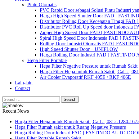
Pintu Otomatis
PVC Rapid Door sebagai Solusi Pintu Industri yan
Harga High Speed Shutter Door FAD [ FASTI
Distributor Rolling Door Kecepatan Tinggi F
Distributor PVC Roll Up Speed door Indones
Zipper High Speed Door FAD [ FASTINDO AUT
Spiral High Speed Door Indonesia FAD [ FA
Rolling Door Industri Otomatis FAD [ FAST
High Speed Shutter Door – UNIFLOW
Harga Rolling Door Industri FAD [ FASTINDO
Hepa Filter Portable
Hepa Filter Negative Pressure untuk Rumah Sakit
Harga Filter Hepa untuk Rumah Sakit | Call : | 0
Air Cooler Evaporatif RKF 405E / RKF 406E
Lain-lain
Contact
Search
for:
Recent News
Harga Filter Hepa untuk Rumah Sakit | Call : | 0812-1280-167
Hepa Filter Rumah sakit untuk Ruang Negative Pressure
Harga Rolling Door Industri FAD [ FASTINDO AUTO DOOR 
Hepa Filter Portable Rumah Sakit