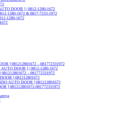
972
 AUTO DOOR ] | 0812-1280-1672
812-1280-1672 & 0817-7233-1972
 0812-1280-1672
-1672
OOR ] 081212801672 – 081772331972
DO AUTO DOOR ] | 0812-1280-1672
 081212801672 – 081772331972
O DOOR ] 081212801672
ASTINDO AUTO DOOR ] 081212801672
OOR ] 081212801672-081772331972
tarnya
2