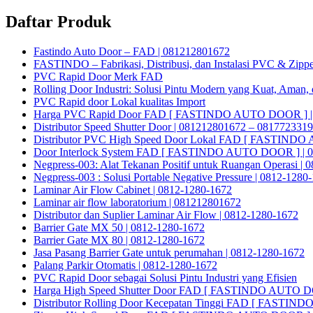
Daftar Produk
Fastindo Auto Door – FAD | 081212801672
FASTINDO – Fabrikasi, Distribusi, dan Instalasi PVC & Zippe
PVC Rapid Door Merk FAD
Rolling Door Industri: Solusi Pintu Modern yang Kuat, Aman, 
PVC Rapid door Lokal kualitas Import
Harga PVC Rapid Door FAD [ FASTINDO AUTO DOOR ] |
Distributor Speed Shutter Door | 081212801672 – 081772331
Distributor PVC High Speed Door Lokal FAD [ FASTINDO
Door Interlock System FAD [ FASTINDO AUTO DOOR ] | 0
Negpress-003: Alat Tekanan Positif untuk Ruangan Operasi |
Negpress-003 : Solusi Portable Negative Pressure | 0812-1280
Laminar Air Flow Cabinet | 0812-1280-1672
Laminar air flow laboratorium | 081212801672
Distributor dan Suplier Laminar Air Flow | 0812-1280-1672
Barrier Gate MX 50 | 0812-1280-1672
Barrier Gate MX 80 | 0812-1280-1672
Jasa Pasang Barrier Gate untuk perumahan | 0812-1280-1672
Palang Parkir Otomatis | 0812-1280-1672
PVC Rapid Door sebagai Solusi Pintu Industri yang Efisien
Harga High Speed Shutter Door FAD [ FASTINDO AUTO D
Distributor Rolling Door Kecepatan Tinggi FAD [ FASTIN