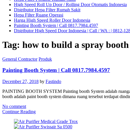
High Speed Roll Up Door / Rolling Door Otomatis Indonesia
Distributor Hepa Filter Rumah Sakit
Hepa Filter Ruang Operasi
Harga High Speed Roller Door Indonesia
Painting Booth System | Call 0817.7984.4597
Distributor High Speed Door Indonesia | Call / WA : | 0812-1
Tag:
how to build a spray booth
General Contractor
Produk
Painting Booth System | Call 0817.7984.4597
December 27, 2018
by
Fastindo
PAINTING BOOTH SYSTEM Painting booth System adalah ruangan yang
booth adalah paint booth system dimana ruang tersebut terdapat dindi
No comment
Continue Reading