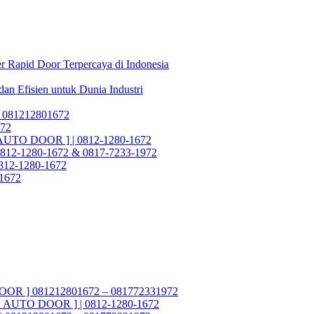
r Rapid Door Terpercaya di Indonesia
dan Efisien untuk Dunia Industri
 081212801672
972
 AUTO DOOR ] | 0812-1280-1672
812-1280-1672 & 0817-7233-1972
 0812-1280-1672
-1672
OOR ] 081212801672 – 081772331972
DO AUTO DOOR ] | 0812-1280-1672