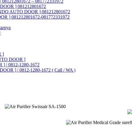
 081212801672 – 081772331972
O DOOR ] 081212801672
ASTINDO AUTO DOOR ] 081212801672
OOR ] 081212801672-081772331972
tarnya
2
 ]
UTO DOOR ]
] | 0812-1280-1672
OOR ] | 0812-1280-1672 ( Call / WA )