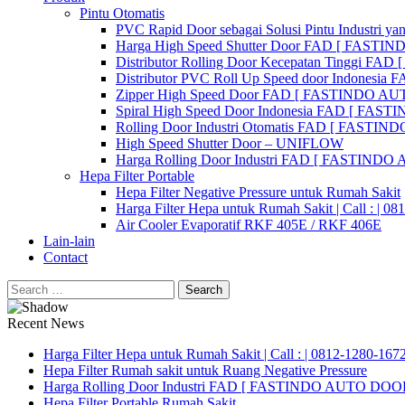
Pintu Otomatis
PVC Rapid Door sebagai Solusi Pintu Industri yan
Harga High Speed Shutter Door FAD [ FASTI
Distributor Rolling Door Kecepatan Tinggi F
Distributor PVC Roll Up Speed door Indones
Zipper High Speed Door FAD [ FASTINDO AUT
Spiral High Speed Door Indonesia FAD [ FA
Rolling Door Industri Otomatis FAD [ FAST
High Speed Shutter Door – UNIFLOW
Harga Rolling Door Industri FAD [ FASTINDO
Hepa Filter Portable
Hepa Filter Negative Pressure untuk Rumah Sakit
Harga Filter Hepa untuk Rumah Sakit | Call : | 0
Air Cooler Evaporatif RKF 405E / RKF 406E
Lain-lain
Contact
Search
for:
Recent News
Harga Filter Hepa untuk Rumah Sakit | Call : | 0812-1280-167
Hepa Filter Rumah sakit untuk Ruang Negative Pressure
Harga Rolling Door Industri FAD [ FASTINDO AUTO DOOR 
Hepa Filter Portable Rumah Sakit