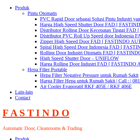
Skip
Produk
to
Pintu Otomatis
content
PVC Rapid Door sebagai Solusi Pintu Industri yan
Harga High Speed Shutter Door FAD [ FASTI
Distributor Rolling Door Kecepatan Tinggi F
Distributor PVC Roll Up Speed door Indones
Zipper High Speed Door FAD [ FASTINDO AUT
Spiral High Speed Door Indonesia FAD [ FA
Rolling Door Industri Otomatis FAD [ FAST
High Speed Shutter Door – UNIFLOW
Harga Rolling Door Industri FAD [ FASTINDO
Hepa Filter Portable
Hepa Filter Negative Pressure untuk Rumah Sakit
Harga Filter Hepa untuk Rumah Sakit | Call : | 0
Air Cooler Evaporatif RKF 405E / RKF 406E
Lain-lain
Contact
F A S T I N D O
Automatic Door, Cleanrooms & Trading
Produk