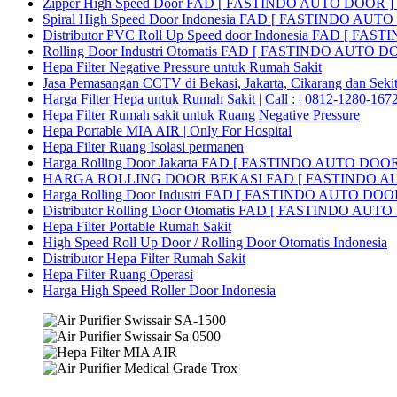
Zipper High Speed Door FAD [ FASTINDO AUTO DOOR ] |
Spiral High Speed Door Indonesia FAD [ FASTINDO AUT
Distributor PVC Roll Up Speed door Indonesia FAD [ F
Rolling Door Industri Otomatis FAD [ FASTINDO AUTO D
Hepa Filter Negative Pressure untuk Rumah Sakit
Jasa Pemasangan CCTV di Bekasi, Jakarta, Cikarang dan Seki
Harga Filter Hepa untuk Rumah Sakit | Call : | 0812-1280-167
Hepa Filter Rumah sakit untuk Ruang Negative Pressure
Hepa Portable MIA AIR | Only For Hospital
Hepa Filter Ruang Isolasi permanen
Harga Rolling Door Jakarta FAD [ FASTINDO AUTO DOOR
HARGA ROLLING DOOR BEKASI FAD [ FASTINDO A
Harga Rolling Door Industri FAD [ FASTINDO AUTO DOOR 
Distributor Rolling Door Otomatis FAD [ FASTINDO AUTO D
Hepa Filter Portable Rumah Sakit
High Speed Roll Up Door / Rolling Door Otomatis Indonesia
Distributor Hepa Filter Rumah Sakit
Hepa Filter Ruang Operasi
Harga High Speed Roller Door Indonesia