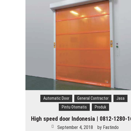
Painting Booth System | Call 0
Distributor High Speed Door Ind
Harga Filter Hepa untuk Rumah S
Automatic Door
General Contractor
Jasa
Pintu Otomatis
Produk
High speed door Indonesia | 0812-1280-
September 4, 2018
by
Fastindo