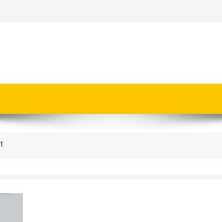
onesia | Call / WA : | 0812-1280-1672
akit | Call : | 0812-1280-1672
Ruang Negative Pressure
D [ FASTINDO AUTO DOOR ] | 0812-1280-1672
t
ng Door Otomatis Indonesia
kit
ndonesia