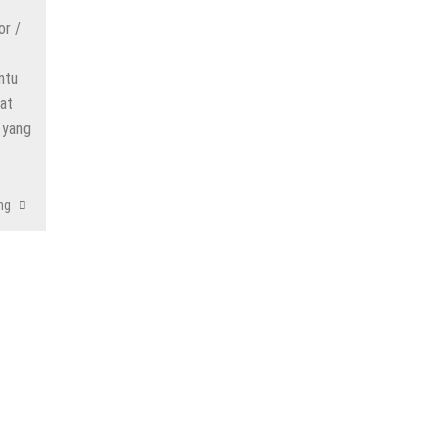
or /
ntu
at
 yang
ng