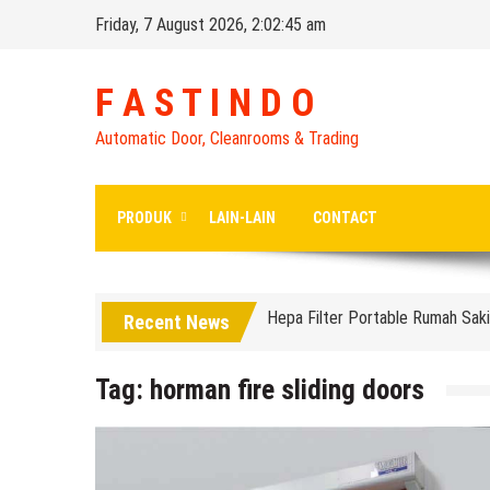
Skip
Friday, 7 August 2026, 2:02:46 am
to
content
F A S T I N D O
Distributor High Speed Door Ind
Automatic Door, Cleanrooms & Trading
Harga Filter Hepa untuk Rumah S
Hepa Filter Rumah sakit untuk 
PRODUK
LAIN-LAIN
CONTACT
Harga Rolling Door Industri FA
Hepa Filter Portable Rumah Saki
Recent News
High Speed Roll Up Door / Rolli
Distributor Hepa Filter Rumah Sa
Tag:
horman fire sliding doors
Hepa Filter Ruang Operasi
Harga High Speed Roller Door I