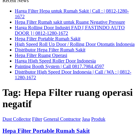
Recent News
Harga Filter Hepa untuk Rumah Sakit | Call : | 0812-1280-
1672
Hepa Filter Rumah sakit untuk Ruang Negative Pressure
Harga Rolling Door Industri FAD [ FASTINDO AUTO
DOOR ] | 0812-1280-1672
Hepa Filter Portable Rumah Sakit
High Speed Roll Up Door / Rolling Door Otomatis Indonesia
Distributor Hepa Filter Rumah Sakit
Hepa Filter Ruang Operasi
Harga High Speed Roller Door Indonesia
Painting Booth System | Call 0817.7984.4597
Distributor High Speed Door Indonesia | Call / WA : | 0812-
1280-1672
Tag:
Hepa Filter ruang operasi
negatif
Dust Collector
Filter
General Contractor
Jasa
Produk
Hepa Filter Portable Rumah Sakit