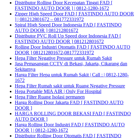
Distributor Rolling Door Kecepatan Tinggi FAD [
FASTINDO AUTO DOOR ] | 0812-1280-1672
Zipper High Speed Door FAD [ FASTINDO AUTO DOOR
] | 081212801672 – 081772331972
Spiral High Speed Door Indonesia FAD [ FASTINDO
AUTO DOOR ] 081212801672
Distributor PVC Roll Up Speed door Indonesia FAD [
FASTINDO AUTO DOOR ] 081212801672
Rolling Door Industri Otomatis FAD [ FASTINDO AUTO
DOOR ] 081212801672-081772331972
Hepa Filter Negative Pressure untuk Rumah Sakit
Jasa Pemasangan CCTV di Bekasi, Jakarta, Cikarang dan
Sekitarnya
Harga Filter Hepa untuk Rumah Sakit | Call : | 0812-1280-
1672
Hepa Filter Rumah sakit untuk Ruang Negative Pressure
Hepa Portable MIA AIR | Only For Hospital
Hepa Filter Ruang Isolasi permanen
Harga Rolling Door Jakarta FAD [ FASTINDO AUTO
DOOR ]
HARGA ROLLING DOOR BEKASI FAD [ FASTINDO
AUTO DOOR ]
Harga Rolling Door Industri FAD [ FASTINDO AUTO
DOOR ] | 0812-1280-1672
Distributor Rolling Door Otomatis FAD [ FASTINDO