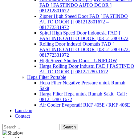
FAD [ FASTINDO AUTO DOOR ]
081212801672
Zipper High Speed Door FAD [ FASTINDO
AUTO DOOR ] | 081212801672 –
081772331972
Spiral High Speed Door Indonesia FAD [
FASTINDO AUTO DOOR ] 081212801672
Rolling Door Industri Otomatis FAD [
FASTINDO AUTO DOOR ] 081212801672-
081772331972
High Speed Shutter Door – UNIFLOW
Harga Rolling Door Industri FAD [ FASTINDO
AUTO DOOR ] | 0812-1280-1672
Hepa Filter Portable
Hepa Filter Negative Pressure untuk Rumah
Sakit
Harga Filter Hepa untuk Rumah Sakit | Call : |
0812-1280-1672
Air Cooler Evaporatif RKF 405E / RKF 406E
Lain-lain
Contact
Search
for: