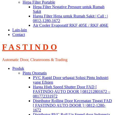
Hepa Filter Portable
Hepa Filter Negative Pressure untuk Rumah
Sakit
Harga Filter Hepa untuk Rumah Sakit | Call : |
0812-1280-1672
Air Cooler Evaporatif RKF 405E / RKF 406E
Lain-lain
Contact
F A S T I N D O
Automatic Door, Cleanrooms & Trading
Produk
Pintu Otomatis
PVC Rapid Door sebagai Solusi Pintu Industri
yang Efisien
Harga High Speed Shutter Door FAD [
FASTINDO AUTO DOOR ] 081212801672 –
081772331972
Distributor Rolling Door Kecepatan Tinggi FAD
[ FASTINDO AUTO DOOR ] | 0812-1280-
1672
Distributor PVC Roll Up Speed door Indonesia