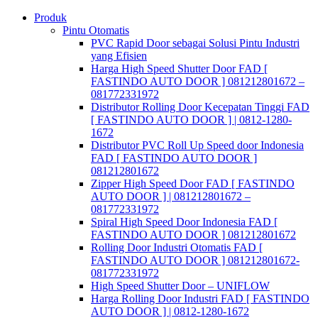
Skip
Produk
to
Pintu Otomatis
content
PVC Rapid Door sebagai Solusi Pintu Industri
yang Efisien
Harga High Speed Shutter Door FAD [
FASTINDO AUTO DOOR ] 081212801672 –
081772331972
Distributor Rolling Door Kecepatan Tinggi FAD
[ FASTINDO AUTO DOOR ] | 0812-1280-
1672
Distributor PVC Roll Up Speed door Indonesia
FAD [ FASTINDO AUTO DOOR ]
081212801672
Zipper High Speed Door FAD [ FASTINDO
AUTO DOOR ] | 081212801672 –
081772331972
Spiral High Speed Door Indonesia FAD [
FASTINDO AUTO DOOR ] 081212801672
Rolling Door Industri Otomatis FAD [
FASTINDO AUTO DOOR ] 081212801672-
081772331972
High Speed Shutter Door – UNIFLOW
Harga Rolling Door Industri FAD [ FASTINDO
AUTO DOOR ] | 0812-1280-1672