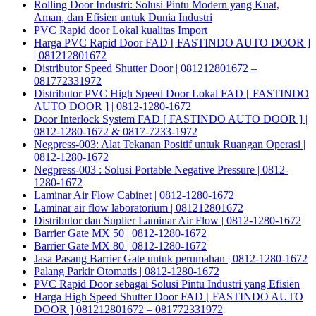
Rolling Door Industri: Solusi Pintu Modern yang Kuat,
Aman, dan Efisien untuk Dunia Industri
PVC Rapid door Lokal kualitas Import
Harga PVC Rapid Door FAD [ FASTINDO AUTO DOOR ]
| 081212801672
Distributor Speed Shutter Door | 081212801672 –
081772331972
Distributor PVC High Speed Door Lokal FAD [ FASTINDO
AUTO DOOR ] | 0812-1280-1672
Door Interlock System FAD [ FASTINDO AUTO DOOR ] |
0812-1280-1672 & 0817-7233-1972
Negpress-003: Alat Tekanan Positif untuk Ruangan Operasi |
0812-1280-1672
Negpress-003 : Solusi Portable Negative Pressure | 0812-
1280-1672
Laminar Air Flow Cabinet | 0812-1280-1672
Laminar air flow laboratorium | 081212801672
Distributor dan Suplier Laminar Air Flow | 0812-1280-1672
Barrier Gate MX 50 | 0812-1280-1672
Barrier Gate MX 80 | 0812-1280-1672
Jasa Pasang Barrier Gate untuk perumahan | 0812-1280-1672
Palang Parkir Otomatis | 0812-1280-1672
PVC Rapid Door sebagai Solusi Pintu Industri yang Efisien
Harga High Speed Shutter Door FAD [ FASTINDO AUTO
DOOR ] 081212801672 – 081772331972