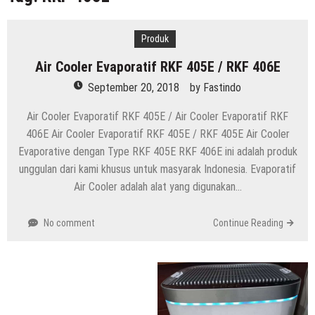
Indonesia
Distributor Hepa Filter Rumah Sakit
Produk
Hepa Filter Ruang Operasi
Air Cooler Evaporatif RKF 405E / RKF 406E
Harga High Speed Roller Door Indonesia
September 20, 2018
by
Fastindo
Painting Booth System | Call 0817.7984.4597
Air Cooler Evaporatif RKF 405E / Air Cooler Evaporatif RKF
Distributor High Speed Door Indonesia | Call / WA : |
406E Air Cooler Evaporatif RKF 405E / RKF 405E Air Cooler
0812-1280-1672
Evaporative dengan Type RKF 405E RKF 406E ini adalah produk
Harga Filter Hepa untuk Rumah Sakit | Call : | 0812-
unggulan dari kami khusus untuk masyarak Indonesia. Evaporatif
1280-1672
Air Cooler adalah alat yang digunakan…
No comment
Continue Reading