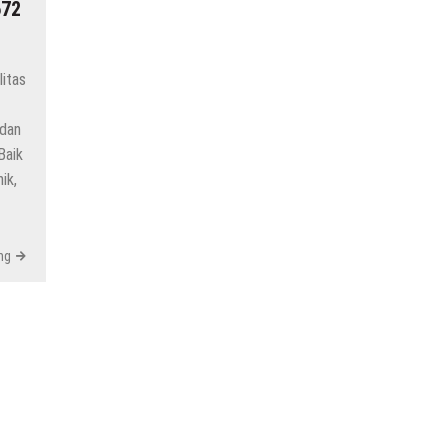
672
ndonesia
817.7984.4597
litas
onesia | Call / WA : | 0812-1280-1672
akit | Call : | 0812-1280-1672
 dan
Baik
ik,
ng