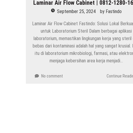
Laminar Air Flow Cabinet | 0812-1280-1
Harga High Speed Roller Door I
September 25, 2024
by
Fastindo
Painting Booth System | Call 0
Laminar Air Flow Cabinet Fastindo: Solusi Lokal Berkua
Distributor High Speed Door Ind
untuk Laboratorium Steril Dalam berbagai aplikasi
Harga Filter Hepa untuk Rumah S
laboratorium, memastikan lingkungan kerja yang steril
bebas dari kontaminasi adalah hal yang sangat krusial. 
itu di laboratorium mikrobiologi, farmasi, atau elektron
menjaga kebersihan area kerja menjadi…
No comment
Continue Readi