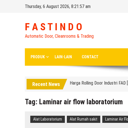
Skip
Thursday, 6 August 2026, 8:21:58 am
to
content
F A S T I N D O
Automatic Door, Cleanrooms & Trading
Distributor High Speed Door Ind
Harga Filter Hepa untuk Rumah S
PRODUK
LAIN-LAIN
CONTACT
Hepa Filter Rumah sakit untuk 
Harga Rolling Door Industri FA
Recent News
Hepa Filter Portable Rumah Saki
High Speed Roll Up Door / Rolli
Tag:
Laminar air flow laboratorium
Distributor Hepa Filter Rumah Sa
Hepa Filter Ruang Operasi
Alat Laboratorium
Alat Rumah sakit
Laminar Air Fl