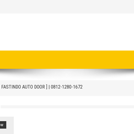
onesia | Call / WA : | 0812-1280-1672
akit | Call : | 0812-1280-1672
Ruang Negative Pressure
D [ FASTINDO AUTO DOOR ] | 0812-1280-1672
t
ng Door Otomatis Indonesia
kit
ow