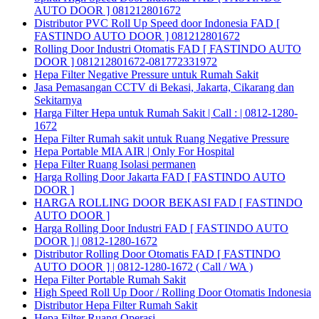
AUTO DOOR ] 081212801672
Distributor PVC Roll Up Speed door Indonesia FAD [
FASTINDO AUTO DOOR ] 081212801672
Rolling Door Industri Otomatis FAD [ FASTINDO AUTO
DOOR ] 081212801672-081772331972
Hepa Filter Negative Pressure untuk Rumah Sakit
Jasa Pemasangan CCTV di Bekasi, Jakarta, Cikarang dan
Sekitarnya
Harga Filter Hepa untuk Rumah Sakit | Call : | 0812-1280-
1672
Hepa Filter Rumah sakit untuk Ruang Negative Pressure
Hepa Portable MIA AIR | Only For Hospital
Hepa Filter Ruang Isolasi permanen
Harga Rolling Door Jakarta FAD [ FASTINDO AUTO
DOOR ]
HARGA ROLLING DOOR BEKASI FAD [ FASTINDO
AUTO DOOR ]
Harga Rolling Door Industri FAD [ FASTINDO AUTO
DOOR ] | 0812-1280-1672
Distributor Rolling Door Otomatis FAD [ FASTINDO
AUTO DOOR ] | 0812-1280-1672 ( Call / WA )
Hepa Filter Portable Rumah Sakit
High Speed Roll Up Door / Rolling Door Otomatis Indonesia
Distributor Hepa Filter Rumah Sakit
Hepa Filter Ruang Operasi