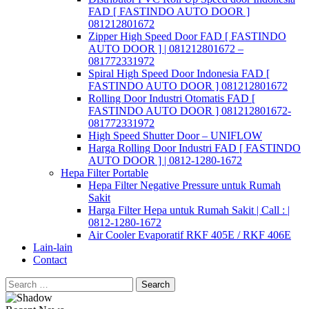
FAD [ FASTINDO AUTO DOOR ]
081212801672
Zipper High Speed Door FAD [ FASTINDO
AUTO DOOR ] | 081212801672 –
081772331972
Spiral High Speed Door Indonesia FAD [
FASTINDO AUTO DOOR ] 081212801672
Rolling Door Industri Otomatis FAD [
FASTINDO AUTO DOOR ] 081212801672-
081772331972
High Speed Shutter Door – UNIFLOW
Harga Rolling Door Industri FAD [ FASTINDO
AUTO DOOR ] | 0812-1280-1672
Hepa Filter Portable
Hepa Filter Negative Pressure untuk Rumah
Sakit
Harga Filter Hepa untuk Rumah Sakit | Call : |
0812-1280-1672
Air Cooler Evaporatif RKF 405E / RKF 406E
Lain-lain
Contact
Search
for: