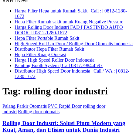
Recent News
Harga Filter Hepa untuk Rumah Sakit | Call : | 0812-1280-
1672
Hepa Filter Rumah sakit untuk Ruang Negative Pressure
Harga Rolling Door Industri FAD [ FASTINDO AUTO
DOOR ] | 0812-1280-1672
Hepa Filter Portable Rumah Sakit
High Speed Roll Up Door / Rolling Door Otomatis Indonesia
Distributor Hepa Filter Rumah Sakit
Hepa Filter Ruang Operasi
Harga High Speed Roller Door Indonesia
Painting Booth System | Call 0817.7984.4597
Distributor High Speed Door Indonesia | Call / WA : | 0812-
1280-1672
Tag:
rolling door industri
Palang Parkir Otomatis
PVC Rapid Door
rolling door
industri
Rolling door otomatis
Rolling Door Industri: Solusi Pintu Modern yang
Kuat, Aman, dan Efisien untuk Dunia Industri