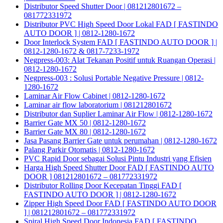
Distributor Speed Shutter Door | 081212801672 –
081772331972
Distributor PVC High Speed Door Lokal FAD [ FASTINDO
AUTO DOOR ] | 0812-1280-1672
Door Interlock System FAD [ FASTINDO AUTO DOOR ] |
0812-1280-1672 & 0817-7233-1972
Negpress-003: Alat Tekanan Positif untuk Ruangan Operasi |
0812-1280-1672
Negpress-003 : Solusi Portable Negative Pressure | 0812-
1280-1672
Laminar Air Flow Cabinet | 0812-1280-1672
Laminar air flow laboratorium | 081212801672
Distributor dan Suplier Laminar Air Flow | 0812-1280-1672
Barrier Gate MX 50 | 0812-1280-1672
Barrier Gate MX 80 | 0812-1280-1672
Jasa Pasang Barrier Gate untuk perumahan | 0812-1280-1672
Palang Parkir Otomatis | 0812-1280-1672
PVC Rapid Door sebagai Solusi Pintu Industri yang Efisien
Harga High Speed Shutter Door FAD [ FASTINDO AUTO
DOOR ] 081212801672 – 081772331972
Distributor Rolling Door Kecepatan Tinggi FAD [
FASTINDO AUTO DOOR ] | 0812-1280-1672
Zipper High Speed Door FAD [ FASTINDO AUTO DOOR
] | 081212801672 – 081772331972
Spiral High Speed Door Indonesia FAD [ FASTINDO