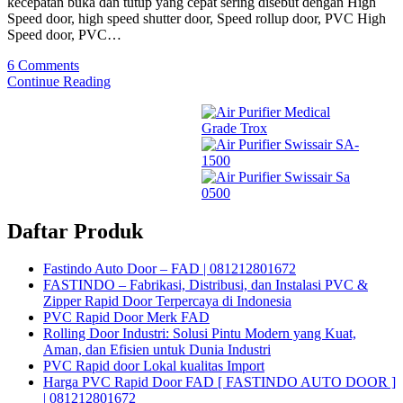
kecepatan buka dan tutup yang cepat sering disebut dengan High
Speed door, high speed shutter door, Speed rollup door, PVC High
Speed door, PVC…
6 Comments
Continue Reading
Daftar Produk
Fastindo Auto Door – FAD | 081212801672
FASTINDO – Fabrikasi, Distribusi, dan Instalasi PVC &
Zipper Rapid Door Terpercaya di Indonesia
PVC Rapid Door Merk FAD
Rolling Door Industri: Solusi Pintu Modern yang Kuat,
Aman, dan Efisien untuk Dunia Industri
PVC Rapid door Lokal kualitas Import
Harga PVC Rapid Door FAD [ FASTINDO AUTO DOOR ]
| 081212801672