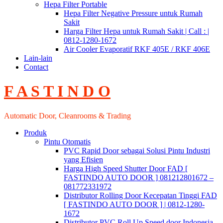
Hepa Filter Portable
Hepa Filter Negative Pressure untuk Rumah
Sakit
Harga Filter Hepa untuk Rumah Sakit | Call : |
0812-1280-1672
Air Cooler Evaporatif RKF 405E / RKF 406E
Lain-lain
Contact
F A S T I N D O
Automatic Door, Cleanrooms & Trading
Produk
Pintu Otomatis
PVC Rapid Door sebagai Solusi Pintu Industri
yang Efisien
Harga High Speed Shutter Door FAD [
FASTINDO AUTO DOOR ] 081212801672 –
081772331972
Distributor Rolling Door Kecepatan Tinggi FAD
[ FASTINDO AUTO DOOR ] | 0812-1280-
1672
Distributor PVC Roll Up Speed door Indonesia