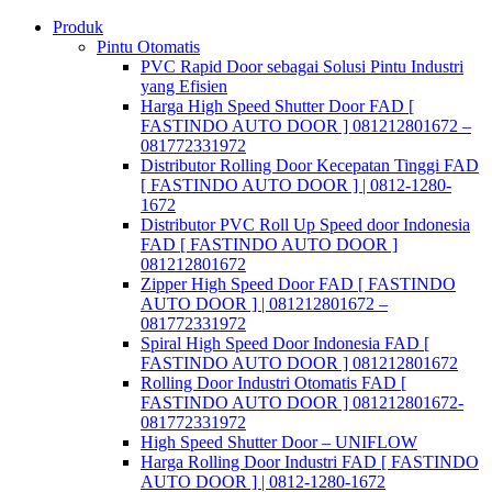
Skip
Produk
to
Pintu Otomatis
content
PVC Rapid Door sebagai Solusi Pintu Industri
yang Efisien
Harga High Speed Shutter Door FAD [
FASTINDO AUTO DOOR ] 081212801672 –
081772331972
Distributor Rolling Door Kecepatan Tinggi FAD
[ FASTINDO AUTO DOOR ] | 0812-1280-
1672
Distributor PVC Roll Up Speed door Indonesia
FAD [ FASTINDO AUTO DOOR ]
081212801672
Zipper High Speed Door FAD [ FASTINDO
AUTO DOOR ] | 081212801672 –
081772331972
Spiral High Speed Door Indonesia FAD [
FASTINDO AUTO DOOR ] 081212801672
Rolling Door Industri Otomatis FAD [
FASTINDO AUTO DOOR ] 081212801672-
081772331972
High Speed Shutter Door – UNIFLOW
Harga Rolling Door Industri FAD [ FASTINDO
AUTO DOOR ] | 0812-1280-1672