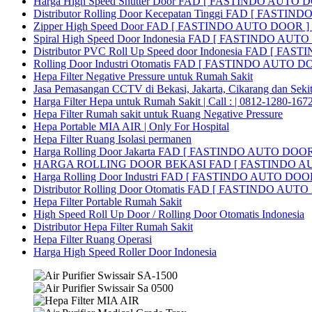
Harga High Speed Shutter Door FAD [ FASTINDO AUTO D
Distributor Rolling Door Kecepatan Tinggi FAD [ FASTIN
Zipper High Speed Door FAD [ FASTINDO AUTO DOOR ] |
Spiral High Speed Door Indonesia FAD [ FASTINDO AUT
Distributor PVC Roll Up Speed door Indonesia FAD [ F
Rolling Door Industri Otomatis FAD [ FASTINDO AUTO D
Hepa Filter Negative Pressure untuk Rumah Sakit
Jasa Pemasangan CCTV di Bekasi, Jakarta, Cikarang dan Seki
Harga Filter Hepa untuk Rumah Sakit | Call : | 0812-1280-167
Hepa Filter Rumah sakit untuk Ruang Negative Pressure
Hepa Portable MIA AIR | Only For Hospital
Hepa Filter Ruang Isolasi permanen
Harga Rolling Door Jakarta FAD [ FASTINDO AUTO DOOR
HARGA ROLLING DOOR BEKASI FAD [ FASTINDO A
Harga Rolling Door Industri FAD [ FASTINDO AUTO DOOR 
Distributor Rolling Door Otomatis FAD [ FASTINDO AUTO D
Hepa Filter Portable Rumah Sakit
High Speed Roll Up Door / Rolling Door Otomatis Indonesia
Distributor Hepa Filter Rumah Sakit
Hepa Filter Ruang Operasi
Harga High Speed Roller Door Indonesia