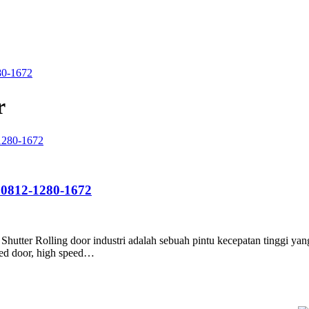
280-1672
r
| 0812-1280-1672
utter Rolling door industri adalah sebuah pintu kecepatan tinggi yang
eed door, high speed…