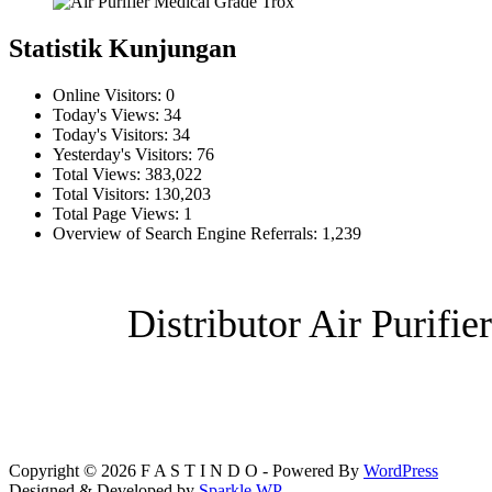
Statistik Kunjungan
Online Visitors:
0
Today's Views:
34
Today's Visitors:
34
Yesterday's Visitors:
76
Total Views:
383,022
Total Visitors:
130,203
Total Page Views:
1
Overview of Search Engine Referrals:
1,239
Distributor Air Purifi
Copyright © 2026 F A S T I N D O - Powered By
WordPress
Designed & Developed by
Sparkle WP