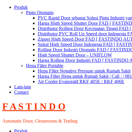
Skip
Produk
to
Pintu Otomatis
content
PVC Rapid Door sebagai Solusi Pintu Industri yan
Harga High Speed Shutter Door FAD [ FASTI
Distributor Rolling Door Kecepatan Tinggi F
Distributor PVC Roll Up Speed door Indones
Zipper High Speed Door FAD [ FASTINDO AUT
Spiral High Speed Door Indonesia FAD [ FA
Rolling Door Industri Otomatis FAD [ FAST
High Speed Shutter Door – UNIFLOW
Harga Rolling Door Industri FAD [ FASTINDO
Hepa Filter Portable
Hepa Filter Negative Pressure untuk Rumah Sakit
Harga Filter Hepa untuk Rumah Sakit | Call : | 0
Air Cooler Evaporatif RKF 405E / RKF 406E
Lain-lain
Contact
F A S T I N D O
Automatic Door, Cleanrooms & Trading
Produk