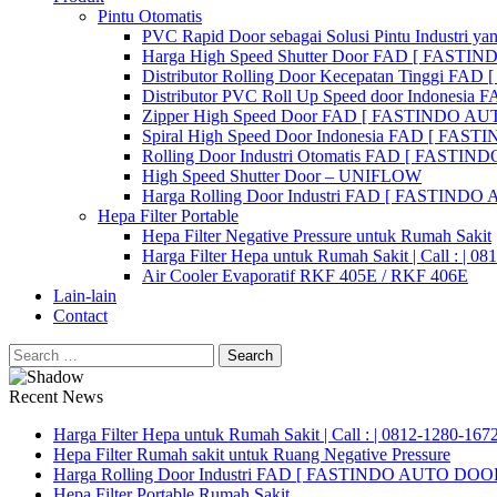
Pintu Otomatis
PVC Rapid Door sebagai Solusi Pintu Industri yan
Harga High Speed Shutter Door FAD [ FASTI
Distributor Rolling Door Kecepatan Tinggi F
Distributor PVC Roll Up Speed door Indones
Zipper High Speed Door FAD [ FASTINDO AUT
Spiral High Speed Door Indonesia FAD [ FA
Rolling Door Industri Otomatis FAD [ FAST
High Speed Shutter Door – UNIFLOW
Harga Rolling Door Industri FAD [ FASTINDO
Hepa Filter Portable
Hepa Filter Negative Pressure untuk Rumah Sakit
Harga Filter Hepa untuk Rumah Sakit | Call : | 0
Air Cooler Evaporatif RKF 405E / RKF 406E
Lain-lain
Contact
Search
for:
Recent News
Harga Filter Hepa untuk Rumah Sakit | Call : | 0812-1280-167
Hepa Filter Rumah sakit untuk Ruang Negative Pressure
Harga Rolling Door Industri FAD [ FASTINDO AUTO DOOR 
Hepa Filter Portable Rumah Sakit