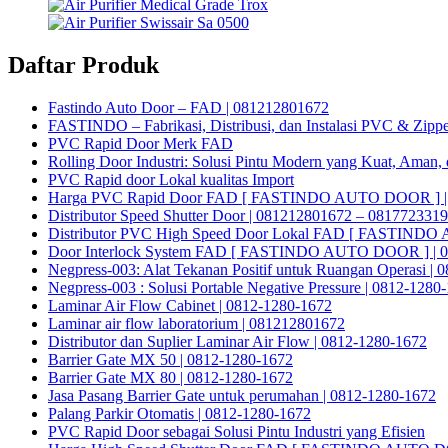
Daftar Produk
Fastindo Auto Door – FAD | 081212801672
FASTINDO – Fabrikasi, Distribusi, dan Instalasi PVC & Zippe
PVC Rapid Door Merk FAD
Rolling Door Industri: Solusi Pintu Modern yang Kuat, Aman, 
PVC Rapid door Lokal kualitas Import
Harga PVC Rapid Door FAD [ FASTINDO AUTO DOOR ] |
Distributor Speed Shutter Door | 081212801672 – 081772331
Distributor PVC High Speed Door Lokal FAD [ FASTINDO
Door Interlock System FAD [ FASTINDO AUTO DOOR ] | 0
Negpress-003: Alat Tekanan Positif untuk Ruangan Operasi |
Negpress-003 : Solusi Portable Negative Pressure | 0812-1280
Laminar Air Flow Cabinet | 0812-1280-1672
Laminar air flow laboratorium | 081212801672
Distributor dan Suplier Laminar Air Flow | 0812-1280-1672
Barrier Gate MX 50 | 0812-1280-1672
Barrier Gate MX 80 | 0812-1280-1672
Jasa Pasang Barrier Gate untuk perumahan | 0812-1280-1672
Palang Parkir Otomatis | 0812-1280-1672
PVC Rapid Door sebagai Solusi Pintu Industri yang Efisien