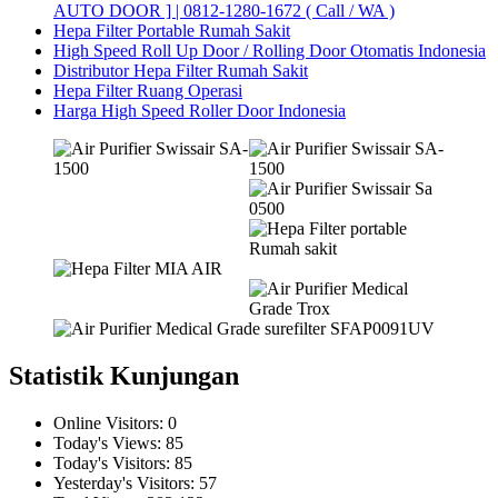
AUTO DOOR ] | 0812-1280-1672 ( Call / WA )
Hepa Filter Portable Rumah Sakit
High Speed Roll Up Door / Rolling Door Otomatis Indonesia
Distributor Hepa Filter Rumah Sakit
Hepa Filter Ruang Operasi
Harga High Speed Roller Door Indonesia
Statistik Kunjungan
Online Visitors:
0
Today's Views:
85
Today's Visitors:
85
Yesterday's Visitors:
57