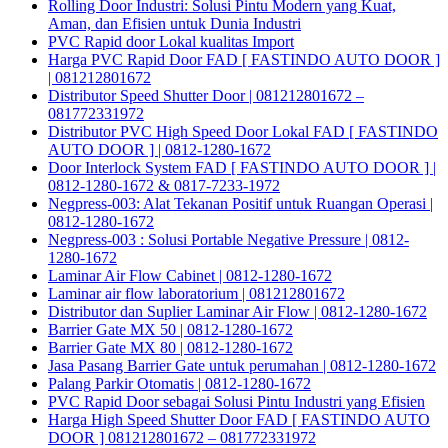
Rolling Door Industri: Solusi Pintu Modern yang Kuat,
Aman, dan Efisien untuk Dunia Industri
PVC Rapid door Lokal kualitas Import
Harga PVC Rapid Door FAD [ FASTINDO AUTO DOOR ]
| 081212801672
Distributor Speed Shutter Door | 081212801672 –
081772331972
Distributor PVC High Speed Door Lokal FAD [ FASTINDO
AUTO DOOR ] | 0812-1280-1672
Door Interlock System FAD [ FASTINDO AUTO DOOR ] |
0812-1280-1672 & 0817-7233-1972
Negpress-003: Alat Tekanan Positif untuk Ruangan Operasi |
0812-1280-1672
Negpress-003 : Solusi Portable Negative Pressure | 0812-
1280-1672
Laminar Air Flow Cabinet | 0812-1280-1672
Laminar air flow laboratorium | 081212801672
Distributor dan Suplier Laminar Air Flow | 0812-1280-1672
Barrier Gate MX 50 | 0812-1280-1672
Barrier Gate MX 80 | 0812-1280-1672
Jasa Pasang Barrier Gate untuk perumahan | 0812-1280-1672
Palang Parkir Otomatis | 0812-1280-1672
PVC Rapid Door sebagai Solusi Pintu Industri yang Efisien
Harga High Speed Shutter Door FAD [ FASTINDO AUTO
DOOR ] 081212801672 – 081772331972