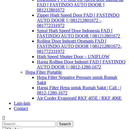
FAD [ FASTINDO AUTO DOOR ]
081212801672
Zipper High Speed Door FAD [ FASTINDO
AUTO DOOR ] | 081212801672 –
081772331972
Spiral High Speed Door Indonesia FAD [
FASTINDO AUTO DOOR ] 081212801672
Rolling Door Industri Otomatis FAD [
FASTINDO AUTO DOOR ] 081212801672-
081772331972
High Speed Shutter Door – UNIFLOW
Harga Rolling Door Industri FAD [ FASTINDO
AUTO DOOR ] | 0812-1280-1672
Hepa Filter Portable
Hepa Filter Negative Pressure untuk Rumah
Sakit
Harga Filter Hepa untuk Rumah Sakit | Call : |
0812-1280-1672
Air Cooler Evaporatif RKF 405E / RKF 406E
Lain-lain
Contact
Search
for: