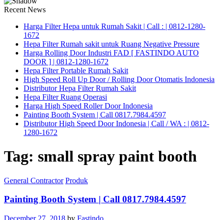
Recent News
Harga Filter Hepa untuk Rumah Sakit | Call : | 0812-1280-
1672
Hepa Filter Rumah sakit untuk Ruang Negative Pressure
Harga Rolling Door Industri FAD [ FASTINDO AUTO
DOOR ] | 0812-1280-1672
Hepa Filter Portable Rumah Sakit
High Speed Roll Up Door / Rolling Door Otomatis Indonesia
Distributor Hepa Filter Rumah Sakit
Hepa Filter Ruang Operasi
Harga High Speed Roller Door Indonesia
Painting Booth System | Call 0817.7984.4597
Distributor High Speed Door Indonesia | Call / WA : | 0812-
1280-1672
Tag:
small spray paint booth
General Contractor
Produk
Painting Booth System | Call 0817.7984.4597
December 27, 2018
by
Fastindo