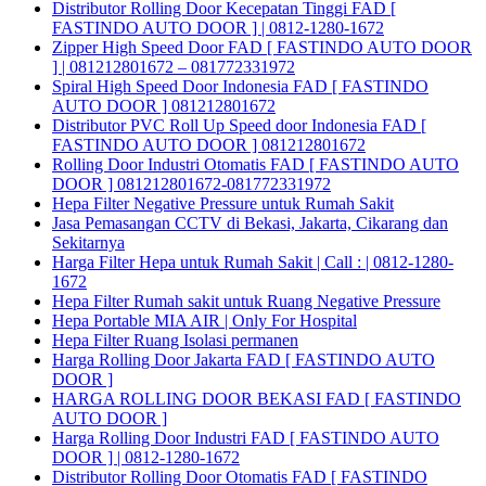
Distributor Rolling Door Kecepatan Tinggi FAD [
FASTINDO AUTO DOOR ] | 0812-1280-1672
Zipper High Speed Door FAD [ FASTINDO AUTO DOOR
] | 081212801672 – 081772331972
Spiral High Speed Door Indonesia FAD [ FASTINDO
AUTO DOOR ] 081212801672
Distributor PVC Roll Up Speed door Indonesia FAD [
FASTINDO AUTO DOOR ] 081212801672
Rolling Door Industri Otomatis FAD [ FASTINDO AUTO
DOOR ] 081212801672-081772331972
Hepa Filter Negative Pressure untuk Rumah Sakit
Jasa Pemasangan CCTV di Bekasi, Jakarta, Cikarang dan
Sekitarnya
Harga Filter Hepa untuk Rumah Sakit | Call : | 0812-1280-
1672
Hepa Filter Rumah sakit untuk Ruang Negative Pressure
Hepa Portable MIA AIR | Only For Hospital
Hepa Filter Ruang Isolasi permanen
Harga Rolling Door Jakarta FAD [ FASTINDO AUTO
DOOR ]
HARGA ROLLING DOOR BEKASI FAD [ FASTINDO
AUTO DOOR ]
Harga Rolling Door Industri FAD [ FASTINDO AUTO
DOOR ] | 0812-1280-1672
Distributor Rolling Door Otomatis FAD [ FASTINDO