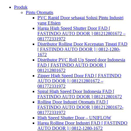
Skip
Produk
to
Pintu Otomatis
content
PVC Rapid Door sebagai Solusi Pintu Industri
yang Efisien
Harga High Speed Shutter Door FAD [
FASTINDO AUTO DOOR ] 081212801672 –
081772331972
Distributor Rolling Door Kecepatan Tinggi FAD
[ FASTINDO AUTO DOOR ] | 0812-1280-
1672
Distributor PVC Roll Up Speed door Indonesia
FAD [ FASTINDO AUTO DOOR ]
081212801672
Zipper High Speed Door FAD [ FASTINDO
AUTO DOOR ] | 081212801672 –
081772331972
Spiral High Speed Door Indonesia FAD [
FASTINDO AUTO DOOR ] 081212801672
Rolling Door Industri Otomatis FAD [
FASTINDO AUTO DOOR ] 081212801672-
081772331972
High Speed Shutter Door – UNIFLOW
Harga Rolling Door Industri FAD [ FASTINDO
AUTO DOOR ] | 0812-1280-1672