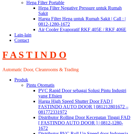
Hepa Filter Portable
Hepa Filter Negative Pressure untuk Rumah
Sakit
Harga Filter Hepa untuk Rumah Sakit | Call : |
0812-1280-1672
Air Cooler Evaporatif RKF 405E / RKF 406E
Lain-lain
Contact
F A S T I N D O
Automatic Door, Cleanrooms & Trading
Produk
Pintu Otomatis
PVC Rapid Door sebagai Solusi Pintu Industri
yang Efisien
Harga High Speed Shutter Door FAD [
FASTINDO AUTO DOOR ] 081212801672 –
081772331972
Distributor Rolling Door Kecepatan Tinggi FAD
[ FASTINDO AUTO DOOR ] | 0812-1280-
1672
Distributor PVC Roll Up Speed door Indonesia