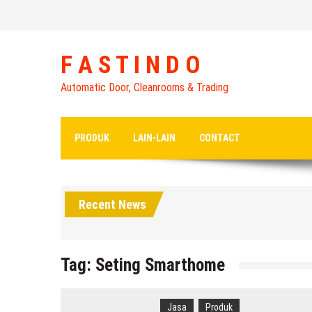
Skip
to
content
F A S T I N D O
Automatic Door, Cleanrooms & Trading
PRODUK
LAIN-LAIN
CONTACT
Recent News
Tag:
Seting Smarthome
Jasa
Produk