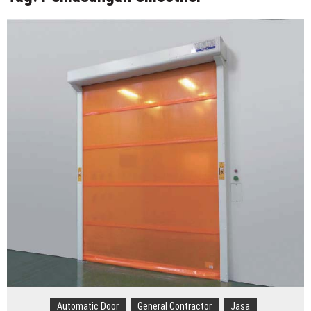
Indonesia
Distributor Hepa Filter Rumah Sakit
Hepa Filter Ruang Operasi
Harga High Speed Roller Door Indonesia
Painting Booth System | Call 0817.7984.4597
Distributor High Speed Door Indonesia | Call / WA : |
0812-1280-1672
Harga Filter Hepa untuk Rumah Sakit | Call : | 0812-
1280-1672
Automatic Door
General Contractor
Jasa