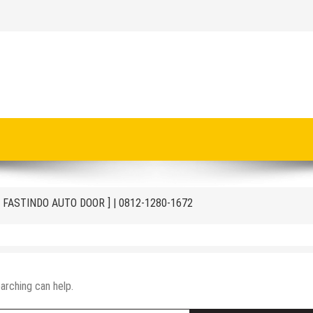
onesia | Call / WA : | 0812-1280-1672
akit | Call : | 0812-1280-1672
Ruang Negative Pressure
D [ FASTINDO AUTO DOOR ] | 0812-1280-1672
t
ng Door Otomatis Indonesia
kit
arching can help.