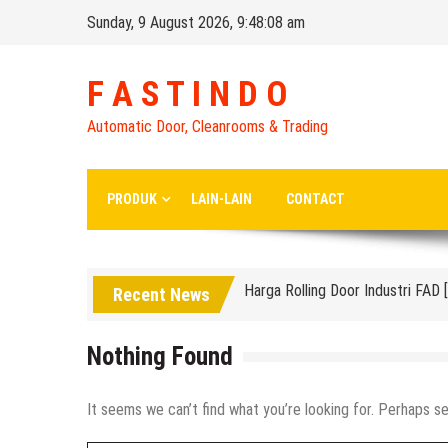
Skip
Sunday, 9 August 2026, 9:48:09 am
to
content
F A S T I N D O
Automatic Door, Cleanrooms & Trading
Distributor High Speed Door Ind
Harga Filter Hepa untuk Rumah S
PRODUK
LAIN-LAIN
CONTACT
Hepa Filter Rumah sakit untuk 
Harga Rolling Door Industri FA
Recent News
Hepa Filter Portable Rumah Saki
High Speed Roll Up Door / Rolli
Nothing Found
Distributor Hepa Filter Rumah Sa
It seems we can’t find what you’re looking for. Perhaps se
Hepa Filter Ruang Operasi